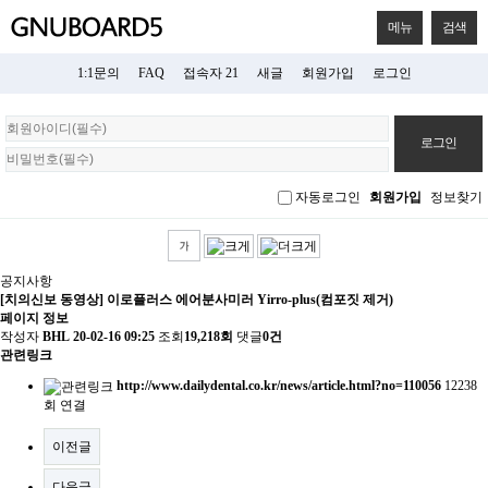
메뉴
검색
1:1문의
FAQ
접속자 21
새글
회원가입
로그인
회
원
로
그
자동로그인
회원가입
정보찾기
인
공지사항
[치의신보 동영상] 이로플러스 에어분사미러 Yirro-plus(컴포짓 제거)
페이지 정보
작성자
BHL
20-02-16 09:25
조회
19,218회
댓글
0건
관련링크
http://www.dailydental.co.kr/news/article.html?no=110056
12238
회 연결
이전글
다음글