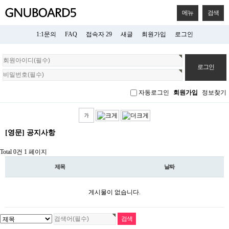
메뉴
검색
1:1문의
FAQ
접속자 29
새글
회원가입
로그인
회
원
로
그
자동로그인
회원가입
정보찾기
인
[영문] 공지사항
Total 0건
1 페이지
제목
날짜
게시물이 없습니다.